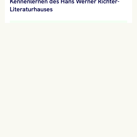
Kennenlernen des Hans Werner Richter-
Literaturhauses
Dem Bansiner Schriftsteller Hans Werner Richter zu
Ehren wurde im Jahr 2000 ein nach ihm benanntes
Literaturhaus eröffnet. In dem ehemaligen
Feuerweh...
Literatur / Sprache
17429 Seebad Bansin